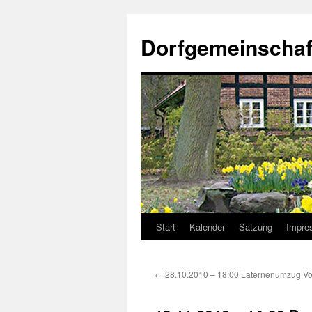
Dorfgemeinschaf
Start
Kalender
Satzung
Impre
Zum
Inhalt
←
28.10.2010 – 18:00 Laternenumzug Vo
springen